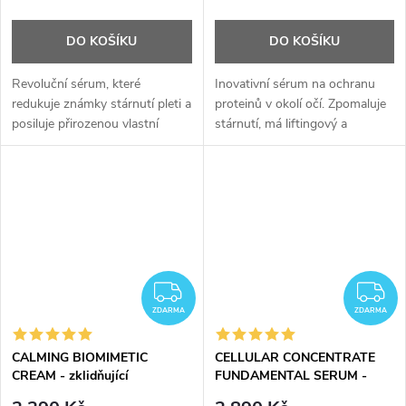
DO KOŠÍKU
DO KOŠÍKU
Revoluční sérum, které
Inovativní sérum na ochranu
redukuje známky stárnutí pleti a
proteinů v okolí očí. Zpomaluje
posiluje přirozenou vlastní
stárnutí, má liftingový a
regenerační schopnost
hydratační účinek. Působí proti
pokožky.
otokům a tmavým kruhům
okolo očí.
ZDARMA
Z
ZDARMA
ZDARMA
CALMING BIOMIMETIC
CELLULAR CONCENTRATE
CREAM - zklidňující
FUNDAMENTAL SERUM -
biomimetický krém - 50 ml
buněčný koncentrát - 30 ml