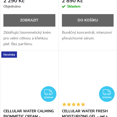
2 290 Kč
2 890 Kč
Objednáno
Skladem
ZOBRAZIT
DO KOŠÍKU
Zklidňující biomimetický krém
Buněčný koncentrát, intenzivní
pro velmi citlivou a křehkou
převýchovné sérum.
pleť. Bez parfému.
Novinka
ZDARMA
Z
ZDARMA
ZDARMA
CELLULAR WATER CALMING
CELLULAR WATER FRESH
BIOMMETIC CREAM -
MOISTURIZING GEL - gel s