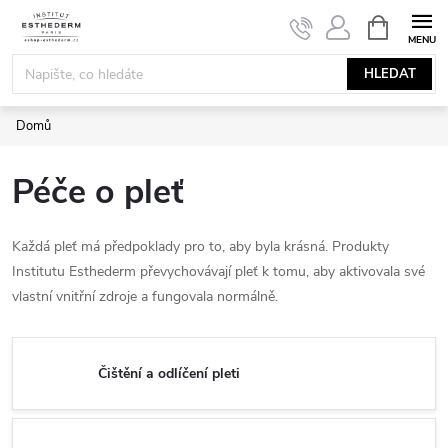
Přejít
NÁKUPNÍ
KOŠÍK
na
obsah
HLEDAT
Domů
Péče o pleť
Každá pleť má předpoklady pro to, aby byla krásná. Produkty
Institutu Esthederm převychovávají pleť k tomu, aby aktivovala své
vlastní vnitřní zdroje a fungovala normálně.
Čištění a odlíčení pleti