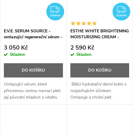
ZDARMA
Z
ZDARMA
ZDARMA
E.V.E. SERUM SOURCE -
ESTHE WHITE BRIGHTENING
omlazující regenerační sérum -
MOISTURIZING CREAM -
30 ml
bělící hydratační a
3 050 Kč
2 590 Kč
restrukturalizační krém - 50
Skladem
Skladem
ml
DO KOŠÍKU
DO KOŠÍKU
Omlazující sérum, které
Bělící hydratační denní krém s
přirozenou cestou navrací pleti
rozjasňujícím účinkem.
její původní mladost a vitalitu.
Omlazuje a chrání pleť.