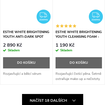
ZDARMA
Z
ZDARMA
ZDARMA
ESTHE WHITE BRIGHTENING
ESTHE WHITE BRIGHTENING
YOUTH ANTI-DARK SPOT
YOUTH CLEANSING FOAM -
SERUM - bělící a rozjasňující
rozjasňující čistící pěna - 150
2 890 Kč
1 190 Kč
sérum - 30 ml
ml
Skladem
Skladem
DO KOŠÍKU
DO KOŠÍKU
Rozjasňující a bělicí sérum
Rozjasňující čistící pěna. Šetrně
ostraňuje make-up a nečistoty.
O
NAČÍST 18 DALŠÍCH