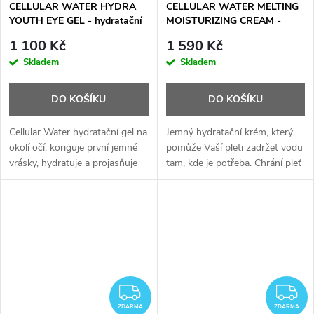
CELLULAR WATER HYDRA
CELLULAR WATER MELTING
YOUTH EYE GEL - hydratační
MOISTURIZING CREAM -
gel na oční okolí - 15 ml
krém s buněčnou vodou - 50
1 100 Kč
1 590 Kč
ml
Skladem
Skladem
DO KOŠÍKU
DO KOŠÍKU
Cellular Water hydratační gel na
Jemný hydratační krém, který
okolí očí, koriguje první jemné
pomůže Vaší pleti zadržet vodu
vrásky, hydratuje a projasňuje
tam, kde je potřeba. Chrání pleť
oční okolí.
před oxidačním stresem,
detoxifikuje a zároveň dodává
energii.
ZDARMA
Z
ZDARMA
ZDARMA