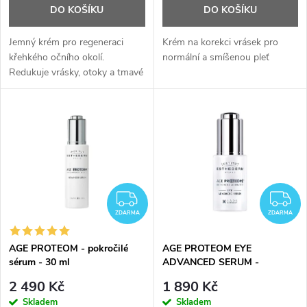
o
DO KOŠÍKU
DO KOŠÍKU
d
Jemný krém pro regeneraci
Krém na korekci vrásek pro
křehkého očního okolí.
normální a smíšenou pleť
Redukuje vrásky, otoky a tmavé
u
kruhy.
k
t
ů
ZDARMA
Z
ZDARMA
ZDARMA
AGE PROTEOM - pokročilé
AGE PROTEOM EYE
sérum - 30 ml
ADVANCED SERUM -
pokročilé oční sérum - 15 ml
2 490 Kč
1 890 Kč
Skladem
Skladem