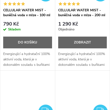
CELLULAR WATER MIST -
CELLULAR WATER MIST -
buněčná voda v mlze - 100 ml
buněčná voda v mlze - 200 ml
790 Kč
1 290 Kč
Skladem
Objednáno
DO KOŠÍKU
ZOBRAZIT
Energizující a hydratační 100%
Energizující a hydratační 100%
aktivní voda, která je v
aktivní voda, která je v
dokonalém souladu s buňkami
dokonalém souladu s buňkami
pokožky. Ikonický produkt
pokožky. Ikonický produkt
Institut Esthederm.
Institut Esthederm.
ZDARMA
Z