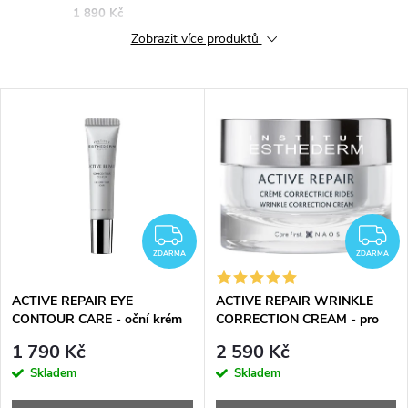
1 890 Kč
Zobrazit více produktů
V
ý
p
i
ZDARMA
Z
ZDARMA
ZDARMA
s
ACTIVE REPAIR EYE
ACTIVE REPAIR WRINKLE
CONTOUR CARE - oční krém
CORRECTION CREAM - pro
p
15 ml
normální pleť - 50 ml
1 790 Kč
2 590 Kč
r
Skladem
Skladem