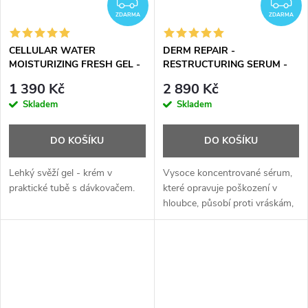
ZDARMA
ZDARMA
CELLULAR WATER
DERM REPAIR -
MOISTURIZING FRESH GEL -
RESTRUCTURING SERUM -
gel s buněčnou vodou - 40 ml
30 ml
1 390 Kč
2 890 Kč
Skladem
Skladem
DO KOŠÍKU
DO KOŠÍKU
Lehký svěží gel - krém v
Vysoce koncentrované sérum,
praktické tubě s dávkovačem.
které opravuje poškození v
hloubce, působí proti vráskám,
zlepšuje pevnost a obnovuje
mladistvou strukturu pleti.