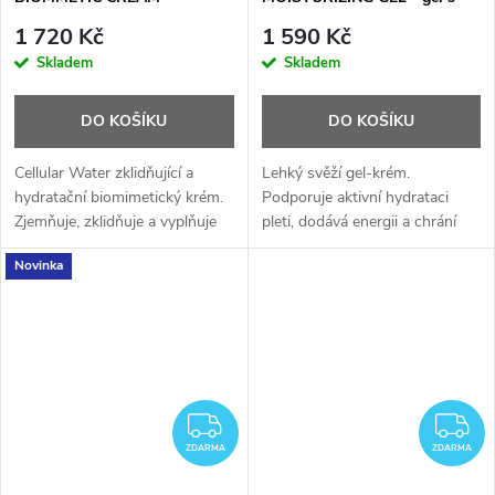
biomimetický zklidňující krém
buněčnou vodou - 50 ml
1 720 Kč
1 590 Kč
- 50 ml
Skladem
Skladem
DO KOŠÍKU
DO KOŠÍKU
Cellular Water zklidňující a
Lehký svěží gel-krém.
hydratační biomimetický krém.
Podporuje aktivní hydrataci
Zjemňuje, zklidňuje a vyplňuje
pleti, dodává energii a chrání
objem pleti, koriguje první
pleť před negativními vnějšími
Novinka
vrásky, hydratuje a zlepšuje
vlivy.
vitalitu pleti.
ZDARMA
Z
ZDARMA
ZDARMA