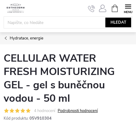
Přejít
NÁKUPNÍ
KOŠÍK
na
obsah
HLEDAT
Hydratace, energie
CELLULAR WATER
FRESH MOISTURIZING
GEL - gel s buněčnou
vodou - 50 ml
4 hodnocení
Podrobnosti hodnocení
Kód produktu:
05V910304