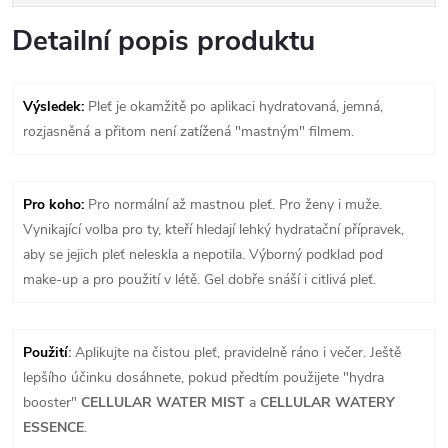
Detailní popis produktu
Výsledek:
Pleť je okamžitě po aplikaci hydratovaná, jemná,
rozjasněná a přitom není zatížená "mastným" filmem.
Pro koho:
Pro normální až mastnou pleť. Pro ženy i muže.
Vynikající volba pro ty, kteří hledají lehký hydratační přípravek,
aby se jejich pleť neleskla a nepotila. Výborný podklad pod
make-up a pro použití v létě. Gel dobře snáší i citlivá pleť.
Použití
:
Aplikujte na čistou pleť, pravidelně ráno i večer. Ještě
lepšího účinku dosáhnete, pokud předtím použijete "hydra
booster"
CELLULAR WATER MIST
a
CELLULAR WATERY
ESSENCE
.