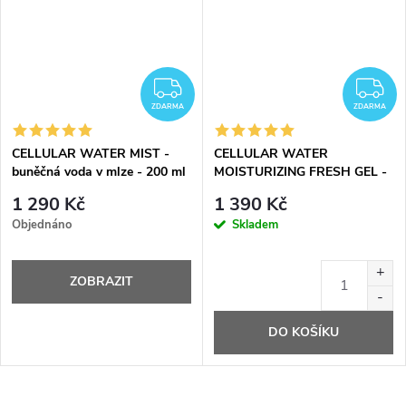
ZDARMA
Z
ZDARMA
ZDARMA
CELLULAR WATER MIST -
CELLULAR WATER
buněčná voda v mlze - 200 ml
MOISTURIZING FRESH GEL -
gel s buněčnou vodou - 40 ml
1 290 Kč
1 390 Kč
Objednáno
Skladem
ZOBRAZIT
DO KOŠÍKU