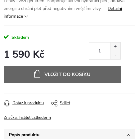
Lehký svěží gel-krém. Podporuje aktivní hydrataci pleti, dodává
energii a chrání pleť před negativními vnějšími vlivy.
Detailní
informace
Skladem
1 590 Kč
Měrná
cena:
VLOŽIT DO KOŠÍKU
Dotaz k produktu
Sdílet
Značka:
Institut Esthederm
Popis produktu