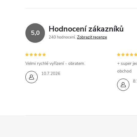
Hodnocení zákazníků
5,0
240 hodnocení
Zobrazit recenze
Velmi rychlé vyřízení - obratem.
+ super je
obchod
10.7.2026
8.
Z