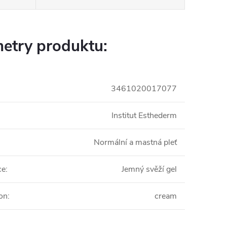
etry produktu:
3461020017077
Institut Esthederm
Normální a mastná pleť
ce
:
Jemný svěží gel
on
:
cream