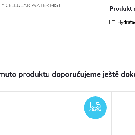
oster" CELLULAR WATER MIST
Produkt n
Hydratac
muto produktu doporučujeme ještě dok
ZDARMA
ZDARMA