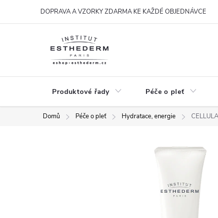
Přejít
DOPRAVA A VZORKY ZDARMA KE KAŽDÉ OBJEDNÁVCE
na
obsah
Produktové řady
Péče o pleť
Domů
Péče o pleť
Hydratace, energie
CELLULAR