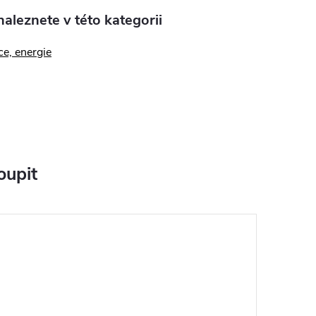
aleznete v této kategorii
e, energie
oupit