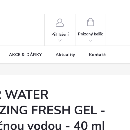
NÁKUPNÍ
KOŠÍK
Prázdný košík
Přihlášení
AKCE & DÁRKY
Aktuality
Kontakty
R WATER
ZING FRESH GEL -
čnou vodou - 40 ml