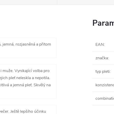
Param
á, jemná, rozjasněná a přitom
EAN
:
značka
:
i muže. Vynikající volba pro
typ pleti
:
ejich pleť neleskla a nepotila.
tlivá a jemná pleť. Skvělý na
konzisten
combinati
večer. Ještě lepšího účinku