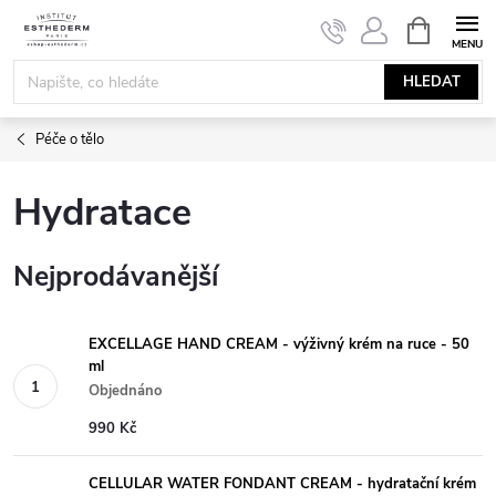
Přejít
NÁKUPNÍ
KOŠÍK
na
obsah
HLEDAT
Péče o tělo
Hydratace
Nejprodávanější
EXCELLAGE HAND CREAM - výživný krém na ruce - 50
ml
Objednáno
990 Kč
CELLULAR WATER FONDANT CREAM - hydratační krém