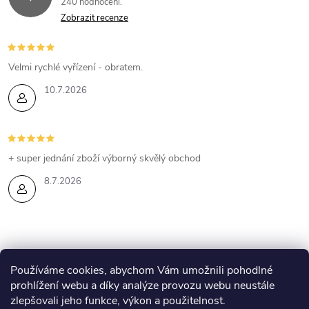
240 hodnocení
v
Zobrazit recenze
k
y
Velmi rychlé vyřízení - obratem.
10.7.2026
v
ý
p
+ super jednání zboží výborný skvělý obchod
i
8.7.2026
s
u
Z
Používáme cookies, abychom Vám umožnili pohodlné
prohlížení webu a díky analýze provozu webu neustále
Eshop Esthederm
Kontakty
Lenka Skyvová - web
á
zlepšovali jeho funkce, výkon a použitelnost.