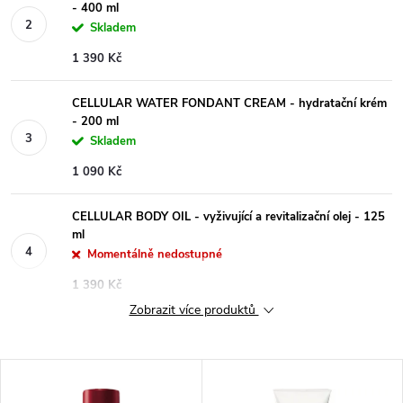
- 400 ml
Skladem
1 390 Kč
CELLULAR WATER FONDANT CREAM - hydratační krém
- 200 ml
Skladem
1 090 Kč
CELLULAR BODY OIL - vyživující a revitalizační olej - 125
ml
Momentálně nedostupné
1 390 Kč
Zobrazit více produktů
V