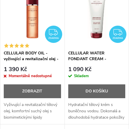
ý
p
i
ZDARMA
Z
ZDARMA
ZDARMA
s
CELLULAR BODY OIL -
CELLULAR WATER
vyživující a revitalizační olej -
FONDANT CREAM -
p
125 ml
hydratační krém - 200 ml
1 390 Kč
1 090 Kč
r
Momentálně nedostupné
Skladem
o
ZOBRAZIT
DO KOŠÍKU
d
Vyživující a revitalizační tělový
Hydratační tělový krém s
olej, komfortní suchý olej s
buněčnou vodou. Dokonalá a
biomimetickými lipidy
dlouhodobá hydratace pokožky
u
Suchý výživný olej, který
a zdroj energie pro buňky.