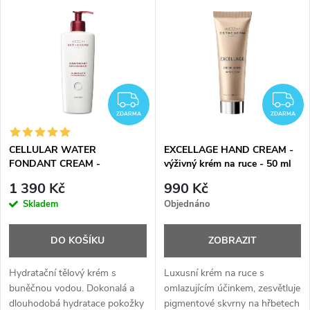
dokonale zvláční normální až
k
suchou pokožku. Je také
vhodný...
t
ů
ZDARMA
Z
ZDARMA
ZDARMA
CELLULAR WATER
EXCELLAGE HAND CREAM -
FONDANT CREAM -
výživný krém na ruce - 50 ml
hydratační krém - 400 ml
1 390 Kč
990 Kč
Skladem
Objednáno
DO KOŠÍKU
ZOBRAZIT
Hydratační tělový krém s
Luxusní krém na ruce s
buněčnou vodou. Dokonalá a
omlazujícím účinkem, zesvětluje
dlouhodobá hydratace pokožky
pigmentové skvrny na hřbetech