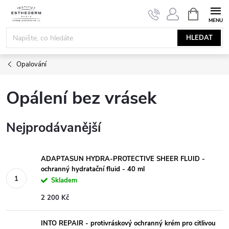
Přejít
NÁKUPNÍ
KOŠÍK
na
obsah
HLEDAT
Opalování
Opálení bez vrásek
Nejprodávanější
ADAPTASUN HYDRA-PROTECTIVE SHEER FLUID -
ochranný hydratační fluid - 40 ml
Skladem
2 200 Kč
INTO REPAIR - protivráskový ochranný krém pro citlivou