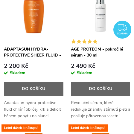
ý
p
i
Z
ZDARMA
s
ADAPTASUN HYDRA-
AGE PROTEOM - pokročilé
PROTECTIVE SHEER FLUID -
sérum - 30 ml
p
ochranný hydratační fluid - 40
2 200 Kč
2 490 Kč
ml
r
Skladem
Skladem
o
DO KOŠÍKU
DO KOŠÍKU
d
Adaptasun hydra-protective
Revoluční sérum, které
fluid chrání obličej, krk a dekolt
redukuje známky stárnutí pleti a
během pobytu na slunci.
posiluje přirozenou vlastní
u
Technologie Adaptasun
regenerační schopnost
Letní dárek k nákupu!
Letní dárek k nákupu!
podporuje stejnoměrné a
pokožky.