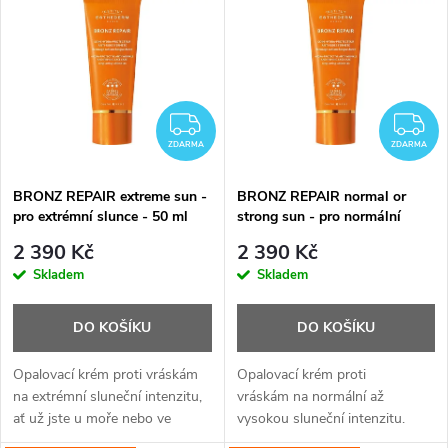
k
rychlejší opálení. Působí
preventivně proti...
t
ů
ZDARMA
Z
ZDARMA
ZDARMA
BRONZ REPAIR extreme sun -
BRONZ REPAIR normal or
pro extrémní slunce - 50 ml
strong sun - pro normální
nebo silné slunce - 50 ml
2 390 Kč
2 390 Kč
Skladem
Skladem
DO KOŠÍKU
DO KOŠÍKU
Opalovací krém proti vráskám
Opalovací krém proti
na extrémní sluneční intenzitu,
vráskám na normální až
ať už jste u moře nebo ve
vysokou sluneční intenzitu.
vysokých horách.