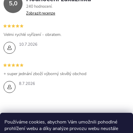
5,0
240 hodnocení
v
Zobrazit recenze
k
y
Velmi rychlé vyřízení - obratem.
v
10.7.2026
ý
p
+ super jednání zboží výborný skvělý obchod
i
8.7.2026
s
u
Z
Používáme cookies, abychom Vám umožnili pohodlné
prohlížení webu a díky analýze provozu webu neustále
Eshop Esthederm
Kontakty
Lenka Skyvová - web