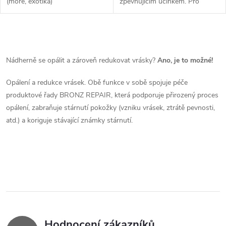
(moře, exotika)
zpevňujícím účinkem. Pro
světlou pleť netolerující slunce
nebo trpící na sluneční alergie.
O
v
Nádherně se opálit a zároveň redukovat vrásky?
Ano, je to možné!
l
Opálení a redukce vrásek. Obě funkce v sobě spojuje péče
produktové řady BRONZ REPAIR, která podporuje přirozený proces
á
opálení, zabraňuje stárnutí pokožky (vzniku vrásek, ztrátě pevnosti,
d
atd.) a koriguje stávající známky stárnutí.
a
c
í
p
r
Hodnocení zákazníků