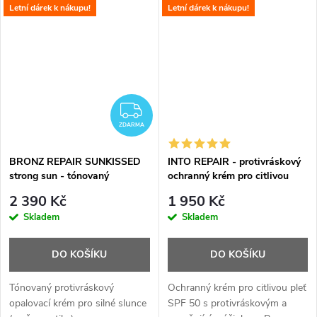
Letní dárek k nákupu!
Letní dárek k nákupu!
ZDARMA
ZDARMA
BRONZ REPAIR SUNKISSED
INTO REPAIR - protivráskový
strong sun - tónovaný
ochranný krém pro citlivou
protivráskový opalovací krém
pleť - 50 ml
2 390 Kč
1 950 Kč
pro silné slunce - 50 ml
Skladem
Skladem
DO KOŠÍKU
DO KOŠÍKU
Tónovaný protivráskový
Ochranný krém pro citlivou pleť
opalovací krém pro silné slunce
SPF 50 s protivráskovým a