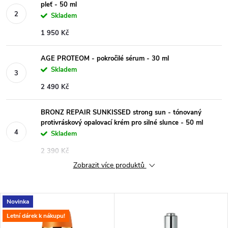
pleť - 50 ml
Skladem
1 950 Kč
AGE PROTEOM - pokročilé sérum - 30 ml
Skladem
2 490 Kč
BRONZ REPAIR SUNKISSED strong sun - tónovaný
protivráskový opalovací krém pro silné slunce - 50 ml
Skladem
2 390 Kč
Zobrazit více produktů
V
Novinka
Letní dárek k nákupu!