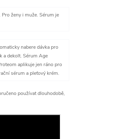
. Pro ženy i muže. Sérum je
tomaticky nabere dávka pro
krk a dekolt. Sérum Age
roteom aplikuje jen ráno pro
rační sérum a pleťový krém.
poručeno používat dlouhodobě,