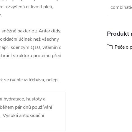
e a zvýšená citlivost pleti,
combinati
.
 sněžné bakterie z Antarktidy.
Produkt n
oxidační účinek než všechny
Péče o p
např. koenzym Q10, vitamín c
chrání strukturu proteinu před
ek se rychle vstřebává, nelepí.
í hydratace, hustoty a
ti během pár dnů používání
. Vysoká antioxidační