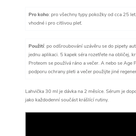
Pro koho
: pro všechny typy pokožky od cca 25 let
vhodné i pro citlivou pleť.
Použití
: po odšroubování uzávěru se do pipety au
jednu aplikaci. 5 kapek séra rozetřete na obličej, 
Proteom se používá ráno a večer. A nebo se Age P
podporu ochrany pleti a večer použijte jiné regene
Lahvička 30 ml je dávka na 2 měsíce. Sérum je do
jako každodenní součást krášlící rutiny.