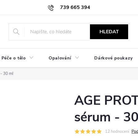
739 665 394
HLEDAT
Péče o tělo
Opalování
Dárkové poukazy
- 30 ml
AGE PROTE
sérum - 30
12 hodnocení
Pod