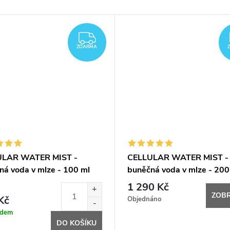
ZDARMA
ZDARMA
ULAR WATER MIST -
CELLULAR WATER MIST -
ná voda v mlze - 100 ml
buněčná voda v mlze - 200
1 290 Kč
ZOBR
Kč
Objednáno
adem
DO KOŠÍKU