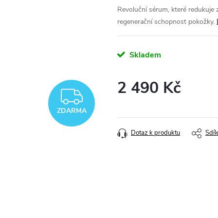
Revoluční sérum, které redukuje z
regenerační schopnost pokožky.
Skladem
2 490 Kč
ZDARMA
Měrná
ZDARMA
cena:
Dotaz k produktu
Sdíl