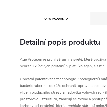
POPIS PRODUKTU
Detailní popis produktu
Age Proteom je první sérum na světě, které využívá
ochranu klíčových proteinů v pleti (kolagen, elastin, 
Unikátní patentovaná technologie "bodyguardů mlád
bacterioruberin - dokáže ochránit, opravit a posilov
vlivem oxidačního stresu a nadbytku volných radikál
prostorovou strukturu, zahlcují se toxiny a postupně 
karbonylaci proteinů, která urychluje stárnutí pokožky