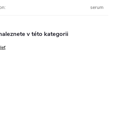
on
:
serum
aleznete v této kategorii
leť