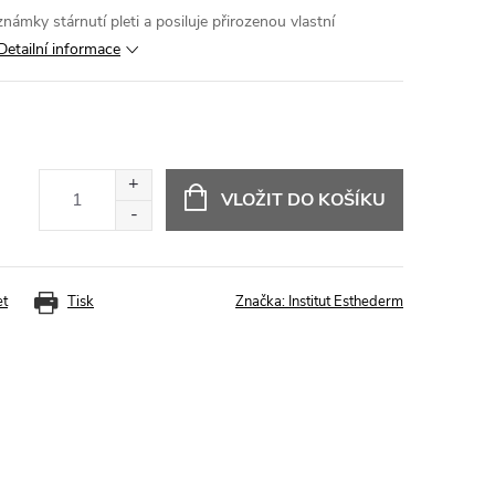
námky stárnutí pleti a posiluje přirozenou vlastní
Detailní informace
VLOŽIT DO KOŠÍKU
et
Tisk
Značka:
Institut Esthederm