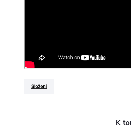
Složení
K to