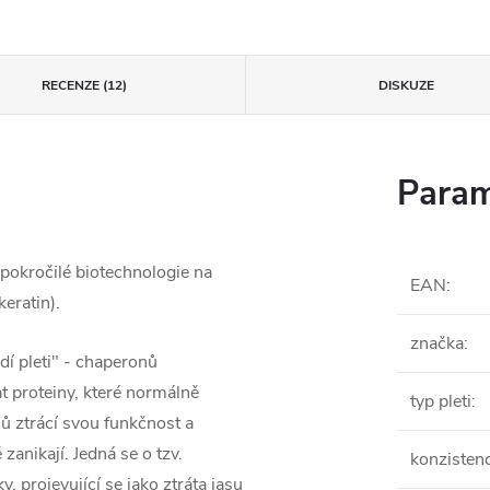
RECENZE (12)
DISKUZE
Param
 pokročilé biotechnologie na
EAN
:
keratin).
značka
:
í pleti" - chaperonů
at proteiny, které normálně
typ pleti
:
ů ztrácí svou funkčnost a
zanikají. Jedná se o tzv.
konzisten
, projevující se jako ztráta jasu