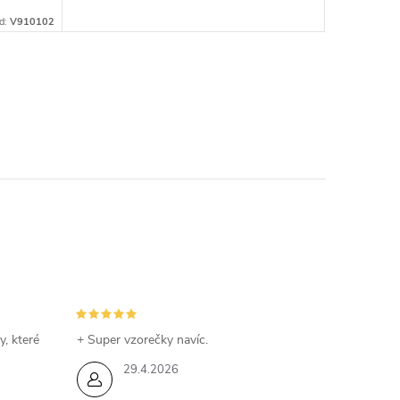
d:
V910102
y, které
+ Super vzorečky navíc.
29.4.2026