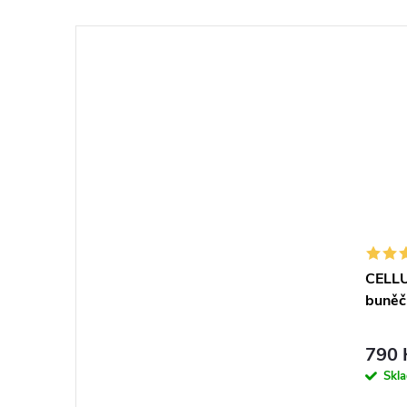
CELL
buněč
790 
Skl