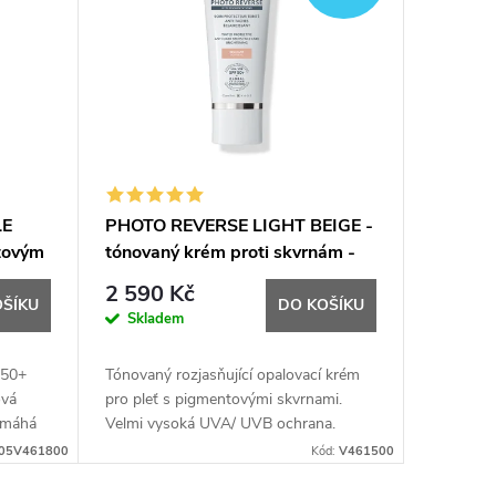
LE
PHOTO REVERSE LIGHT BEIGE -
ntovým
tónovaný krém proti skvrnám -
50 ML
2 590 Kč
OŠÍKU
DO KOŠÍKU
Skladem
 50+
Tónovaný rozjasňující opalovací krém
ová
pro pleť s pigmentovými skvrnami.
omáhá
Velmi vysoká UVA/ UVB ochrana.
ací,
Voděodolný. Nekomedonní. Odstín
05V461800
Kód:
V461500
ání...
světlá béžová.