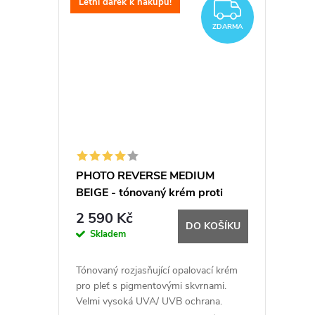
k
Letní dárek k nákupu!
ZDARM
t
ZDARMA
ů
PHOTO REVERSE MEDIUM
BEIGE - tónovaný krém proti
skvrnám - 50 ML
2 590 Kč
DO KOŠÍKU
Skladem
Tónovaný rozjasňující opalovací krém
pro pleť s pigmentovými skvrnami.
Velmi vysoká UVA/ UVB ochrana.