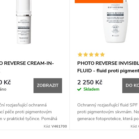
O REVERSE CREAM-IN-
PHOTO REVERSE INVISIB
K
FLUID - fluid proti pigme
skvrnám 40 ml
0 Kč
2 250 Kč
ZOBRAZIT
DO K
áno
Skladem
ní rozjasňující ochranná
Ochranný rozjasňující fluid SPF
ací péče proti pigmentovým
proti pigmentovým skvrnám. N
m v praktické tyčince. Pomáhá
generace fotoprotekce, která p
zet vzniku skvrn a redukuje již
předcházet vzniku hyperpigment
Kód:
V461700
Kód:
é tmavé hyperpigmentace.
zesvětluje již vzniklé skvrny a chr