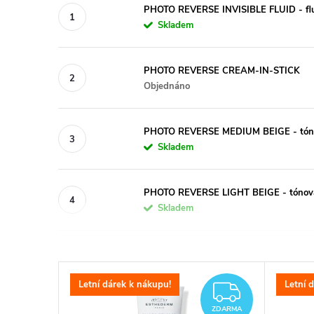
PHOTO REVERSE INVISIBLE FLUID - flu
Skladem
PHOTO REVERSE CREAM-IN-STICK
Objednáno
PHOTO REVERSE MEDIUM BEIGE - tónov
Skladem
PHOTO REVERSE LIGHT BEIGE - tónovan
Skladem
V
Letní dárek k nákupu!
Letní 
ZDARM
ý
ZDARMA