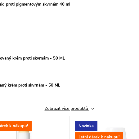
id proti pigmentovým skvrnám 40 ml
aný krém proti skvrnám - 50 ML
ý krém proti skvrnám - 50 ML
Zobrazit více produktů
dárek k nákupu!
Novinka
A
Letní dárek k nákupu!