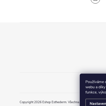
r
v
k
Z
y
á
v
ý
p
p
a
i
t
s
E
Používáme c
í
u
webu a díky
funkce, výko
Copyright 2026
Eshop Esthederm
. Všechna práva vyhrazena.
Nastaven