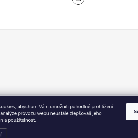
shop Esthederm
Kontakty
Lenka Skyvová - web
Obchodní podm
ookies, abychom Vám umožnili pohodlné prohlížení
S
 analýze provozu webu neustále zlepšovali jeho
n a použitelnost.
í