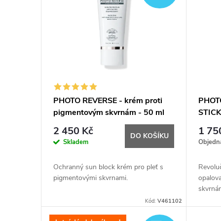
p
i
s
p
PHOTO REVERSE - krém proti
PHOT
pigmentovým skvrnám - 50 ml
STIC
r
2 450 Kč
1 75
DO KOŠÍKU
o
Skladem
Objedn
d
Ochranný sun block krém pro pleť s
Revoluč
pigmentovými skvrnami.
opalov
u
skvrná
předchá
Kód:
V461102
vznikl