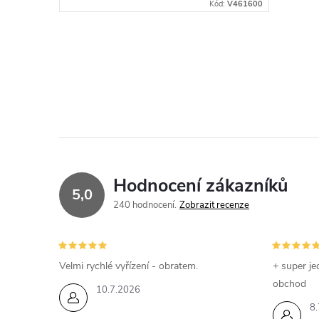
Voděodolný. Nekomedonní. Odstín
Kód:
V461600
střední béžová.
O
v
l
á
d
Hodnocení zákazníků
5,0
a
240 hodnocení
Zobrazit recenze
c
í
Velmi rychlé vyřízení - obratem.
+ super je
obchod
p
10.7.2026
8.