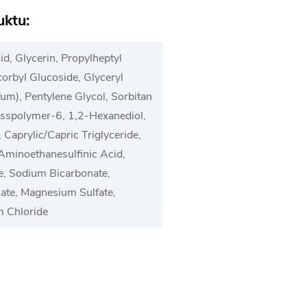
uktu:
d, Glycerin, Propylheptyl
corbyl Glucoside, Glyceryl
fum), Pentylene Glycol, Sorbitan
osspolymer-6, 1,2-Hexanediol,
Caprylic/Capric Triglyceride,
 Aminoethanesulfinic Acid,
e, Sodium Bicarbonate,
ate, Magnesium Sulfate,
m Chloride