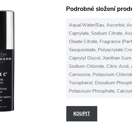
Podrobné složení prod
Aqua/Water/Eau, Ascorbic Aci
Caprylate, Sodium Citrate, As
Oleate Citrate, Fragrance (Par
Sesquioleate, Polyacrylate Cr
Caprylyl Glycol, Xanthan Gum, 
Sodium Chloride, Citric Acid,
Carnosine, Potassium Chlorid
Tocopherol, Disodium Phosph
Potassium Phosphate, Calciu
KOUPIT