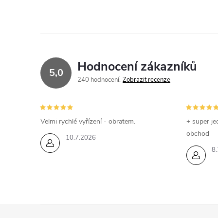
Hodnocení zákazníků
5,0
240 hodnocení
Zobrazit recenze
Velmi rychlé vyřízení - obratem.
+ super je
obchod
10.7.2026
8.
Z