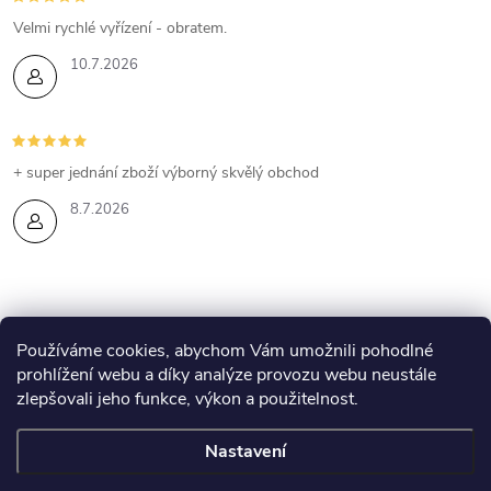
Velmi rychlé vyřízení - obratem.
10.7.2026
+ super jednání zboží výborný skvělý obchod
8.7.2026
Z
Používáme cookies, abychom Vám umožnili pohodlné
prohlížení webu a díky analýze provozu webu neustále
Eshop Esthederm
Kontakty
Lenka Skyvová - web
á
zlepšovali jeho funkce, výkon a použitelnost.
Obchodní podmínky
p
Nastavení