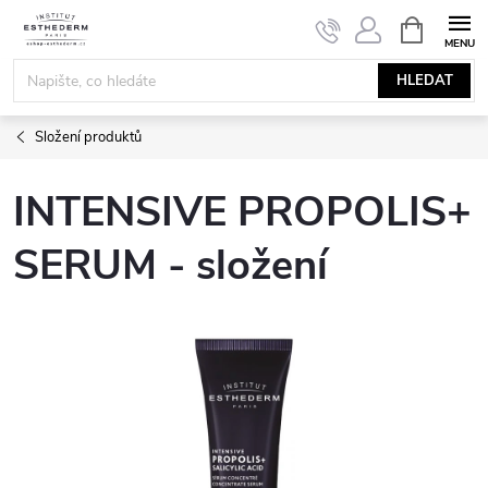
Přejít
NÁKUPNÍ
KOŠÍK
na
obsah
HLEDAT
Složení produktů
INTENSIVE PROPOLIS+
SERUM - složení