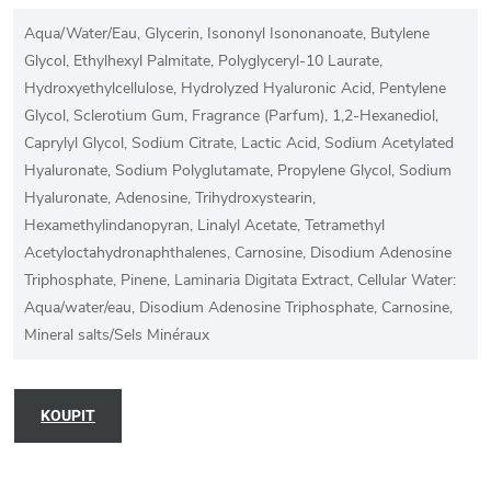
Aqua/Water/Eau, Glycerin, Isononyl Isononanoate, Butylene
Glycol, Ethylhexyl Palmitate, Polyglyceryl-10 Laurate,
Hydroxyethylcellulose, Hydrolyzed Hyaluronic Acid, Pentylene
Glycol, Sclerotium Gum, Fragrance (Parfum), 1,2-Hexanediol,
Caprylyl Glycol, Sodium Citrate, Lactic Acid, Sodium Acetylated
Hyaluronate, Sodium Polyglutamate, Propylene Glycol, Sodium
Hyaluronate, Adenosine, Trihydroxystearin,
Hexamethylindanopyran, Linalyl Acetate, Tetramethyl
Acetyloctahydronaphthalenes, Carnosine, Disodium Adenosine
Triphosphate, Pinene, Laminaria Digitata Extract, Cellular Water:
Aqua/water/eau, Disodium Adenosine Triphosphate, Carnosine,
Mineral salts/Sels Minéraux
KOUPIT