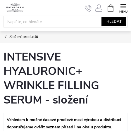
Přejít
NÁKUPNÍ
KOŠÍK
na
obsah
HLEDAT
Složení produktů
INTENSIVE
HYALURONIC+
WRINKLE FILLING
SERUM - složení
Vzhledem k možné časové prodlevě mezi výrobou a distribucí
doporučujeme ověřit seznam přísad i na obalu produktu.