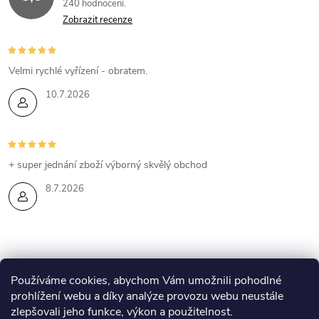
240 hodnocení
Zobrazit recenze
Velmi rychlé vyřízení - obratem.
10.7.2026
+ super jednání zboží výborný skvělý obchod
8.7.2026
Z
Používáme cookies, abychom Vám umožnili pohodlné
prohlížení webu a díky analýze provozu webu neustále
Eshop Esthederm
Kontakty
Lenka Skyvová - web
zlepšovali jeho funkce, výkon a použitelnost.