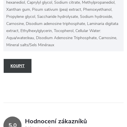
hexanediol, Caprylyl glycol, Sodium citrate, Methylpropanediol,
Xanthan gum, Pisum sativum (pea) extract, Phenoxyethanol,
Propylene glycol, Saccharide hydrolysate, Sodium hydroxide,
Carnosine, Disodium adenosine triphosphate, Laminaria digitata
extract, Ethylhexylglycerin, Tocopherol, Cellular Water:
Aqua/water/eau, Disodium Adenosine Triphosphate, Carnosine,
Mineral salts/Sels Minéraux
KOUPIT
Hodnocení zákazníků
5,0