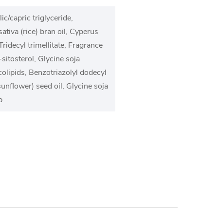
c/capric triglyceride,
ativa (rice) bran oil, Cyperus
Tridecyl trimellitate, Fragrance
sitosterol, Glycine soja
colipids, Benzotriazolyl dodecyl
unflower) seed oil, Glycine soja
p