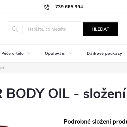
739 665 394
HLEDAT
Péče o tělo
Opalování
Dárkové poukazy
ení
BODY OIL - složení
Podrobné složení prod