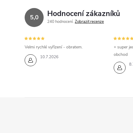
Hodnocení zákazníků
5,0
240 hodnocení
Zobrazit recenze
Velmi rychlé vyřízení - obratem.
+ super je
obchod
10.7.2026
8.
Z
á