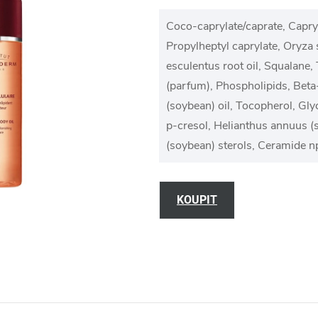
Coco-caprylate/caprate, Capryli
Propylheptyl caprylate, Oryza s
esculentus root oil, Squalane, 
(parfum), Phospholipids, Beta-
(soybean) oil, Tocopherol, Gly
p-cresol, Helianthus annuus (s
(soybean) sterols, Ceramide n
KOUPIT