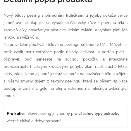
Nový tělový peeling s
přírodními kuličkami z jojoby
dokáže velice
jemně uvolnit olupující se vysušené částečky kůže z povrchu těla a
zároveň díky obsaženým pěstícím látkám zvláční a vyhladí pleť. Má
lehkou a svěží vůni.
Na pravidelné používání tělového peelingu se budete těšit. Můžete si
totiž zvolit míru exfoliace podle nálady, citlivosti a potřeb pleti -
přípravek buď nanesete na suchou pokožku a intenzivně
promasírujete hladivými krouživými pohyby dlaní např. suchá lýtka,
lokty, záda. Nebo jej použijete až ve sprše na navlhčené tělo a užijete
si všemi smysly dojem z textury peelingu, která se během aplikace
postupně změní z gelu na olej a nakonec na mléčnou zvláčňující
emulzi.
Pro koho:
Tělový peeling je vhodný pro
všechny typy pokožky
,
včetně citlivé a dehydratované.