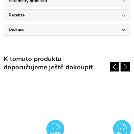
Parametry produktu
Recenze
Diskuse
K tomuto produktu
doporučujeme ještě dokoupit
DARMA
ZDARMA
Z
ZDARMA
ZDARMA