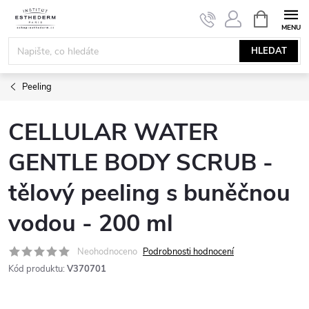
Přejít
NÁKUPNÍ
KOŠÍK
na
obsah
HLEDAT
Peeling
CELLULAR WATER
GENTLE BODY SCRUB -
tělový peeling s buněčnou
vodou - 200 ml
Neohodnoceno
Podrobnosti hodnocení
Kód produktu:
V370701