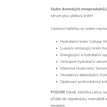
Sedm ikonických miniproduktů j
sérum plus pleťový krém!
Cestovní taštička se sedmi nejví
Hydratační krém Cellular 
Luxusní omlazující krém Exc
Energizující a hydratační sp
Ochranné hydratační sérum
Intensive Hyaluronic Serum
Hloubkový detoxikační čist
Opalovací protivráskový kr
POZOR!
Dárek, taštička Lehce na
přidán do objednávky manuálně a
emailem.