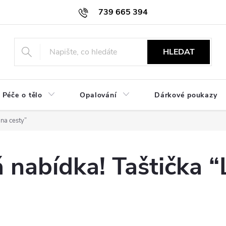
739 665 394
HLEDAT
Péče o tělo
Opalování
Dárkové poukazy
 na cesty”
 nabídka! Taštička “