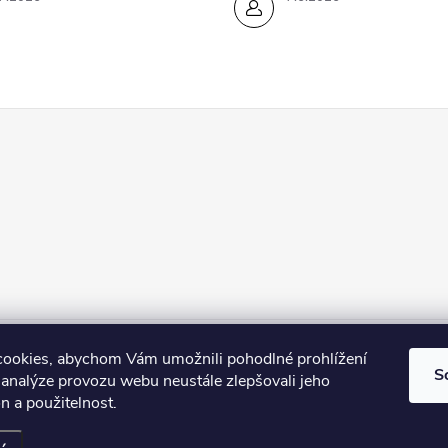
shop Esthederm
Kontakty
Lenka Skyvová - web
Obchodní podm
ookies, abychom Vám umožnili pohodlné prohlížení
S
 analýze provozu webu neustále zlepšovali jeho
n a použitelnost.