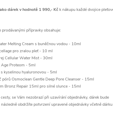
ako dárek v hodnotě 1 990,- Kč
k nákupu každé dvojice pleťov
ce prodávanými přípravky obsahuje:
Water Melting Cream s buněčnou vodou - 10ml
ellage pro zralou pleť - 10 ml
rej Cellular Water Mist - 30ml
 Age Proteom - 5ml
 s kyselinou hyaluronovou - 5ml
ič pórů Osmoclean Gentle Deep Pore Cleanser - 15ml
ém Bronz Repair 15ml pro silné slunce - 15ml
 cesty, se Vám nezobrazí při uzavírání objednávky, dárek bude
 následně obdržíte potvrzení upravené objednávky včetně dárku