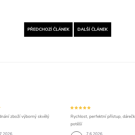
PŘEDCHOZÍ ČLÁNEK
DALŠÍ ČLÁNEK
dnání zboží výborný skvělý
Rychlost, perfektní přístup, dárečk
potěší
7.2026
7.6.2026