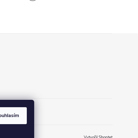
ínky
ouhlasím
Vytvořil Shoptet