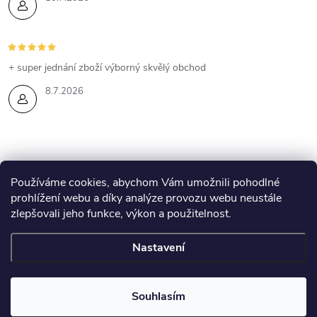
+ super jednání zboží výborný skvělý obchod
8.7.2026
Z
Používáme cookies, abychom Vám umožnili pohodlné
prohlížení webu a díky analýze provozu webu neustále
Eshop Esthederm
Kontakty
Lenka Skyvová - web
á
zlepšovali jeho funkce, výkon a použitelnost.
Obchodní podmínky
p
Nastavení
Copyright 2026
Eshop Esthederm
. Všechna práva vyhrazena.
a
Souhlasím
Vytvořil Shoptet