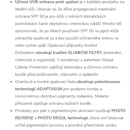
Účinná UVB ochrana proti spálení
je v každém produktu na
ideální výši. Ukazuje se, že dříve propagovaná maximální
ochrana SPF 50 je pro kůži v mírných klimatických
podmínkách často zbytečnou chemickou zátěží. Mnoho lidí
zpozorovalo, že po létech používání SPF 50 se jejich kůže
odnaučila opalovat se a bez použití ochranného krému se
velmi rychle spálí. Opalovací přípravky Institut
Esthederm
obsahují kvalitní SLUNEČNÍ FILTRY
(minerální,
chemické a organické). V kombinaci s patentem Global
Cellular Protection zajišťují dokonalou a účinnou ochranu
buněk před poškozením, stárnutím a spálením.
Oranžová a modrá opalovací řada
obsahuje patentovanou
technologii ADAPTASUN
pro podporu tvorby a
rovnoměrnou distribuci pigmentu melaninu. Melanin
přirozeně zajišťuje ochranu kožních buněk.
Produkty pro pleť s pigmentovými skvrnami využívají
PHOTO
REVERSE
a
PHOTO REGUL technologii
, která umí blokovat
určité pigmentační procesy a pomáhá předcházet vzniku