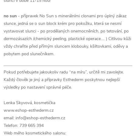
slunci v době 11-15 hod!
no sun
- přípravek No Sun s minerálními clonami pro úplný zákaz
slunce, jedná se o sun block krém pro pokožku, která se nesmí
vystavovat slunci - po prodělaných onemocněních, po tetování, po
dermozásazích /chemický peeling, plastické operace…. ) Citlivou kůži
vždy chraňte před přímým sluncem klobouky, kšiltovkami, oděvy a
pobytem pod slunečníkem.
Pokud potřebujete jakoukoliv radu “na míru”, určitě mi zavolejte.
Každý člověk je jiný a přípravky Esthederm poskytnou nejlepší
výsledky po nastavení správné péče.
Lenka Skyvová, kosmetička
www.eshop-esthederm.cz
email: info@eshop-esthederm.cz
Telefon: 739 665 394
Web mého kosmetického salonu: