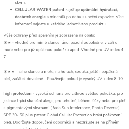
skvrn.
CELLULAR WATER patent
zajišťuje
optimální hydrataci,
dostatek energie
a minerálů po dobu sluneční expozice. Více
informací najdete u každého jednotlivého produktu.
Výše ochrany před spálením je zobrazena na obalu:
☀️☀️ - vhodné pro mírné slunce ráno, pozdní odpoledne, v září u
moře nebo pro již opálenou pokožku apod. Vhodné pro UV index 4-
7.
☀️☀️☀️ - silné slunce u moře, na horách, exotika, ještě neopálená
pleť, začátek dovolené… Používejte pokud je vysoký UV index 8-10.
high protection
- vysoká ochrana pro citlivou světlou pokožku, pro
jedince trpící sluneční alergií, pro těhotné, během léčky nebo pro pleť
s pigmentovými skvrnami ( řada Sun Intolerance, Photo Reverse)
SPF 30- 50 plus patent Global Cellular Protection brání poškození
pleti. Dodržujte doporučení odborníků a nezdržujte se na přímém