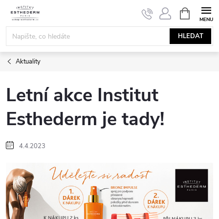
Přejít
NÁKUPNÍ
KOŠÍK
na
obsah
HLEDAT
Aktuality
Letní akce Institut
Esthederm je tady!
4.4.2023