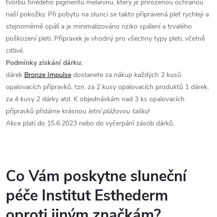
tvorbu hnědého pigmentu melaninu, který je přirozenou ochranou
naší pokožky. Při pobytu na slunci se takto připravená pleť rychleji a
stejnoměrně opálí a je minimalizováno riziko spálení a trvalého
poškození pleti. Přípravek je vhodný pro všechny typy pleti, včetně
citlivé.
Podmínky získání dárku:
dárek
Bronze Impulse
dostanete za nákup každých 2 kusů
opalovacích přípravků, tzn. za 2 kusy opalovacích produktů 1 dárek,
za 4 kusy 2 dárky atd. K objednávkám nad 3 ks opalovacích
přípravků přidáme krásnou
letní plážovou tašku
!
Akce platí do 15.6.2023 nebo do vyčerpání zásob dárků.
Co Vám poskytne sluneční
péče Institut Esthederm
oproti jiným značkám?