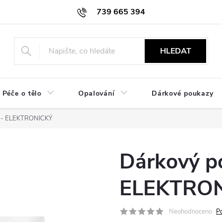
739 665 394
HLEDAT
Péče o tělo
Opalování
Dárkové poukazy
č - ELEKTRONICKÝ
Dárkový p
ELEKTRO
Neohodnoceno
P