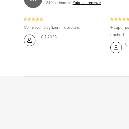
240 hodnocení
Zobrazit recenze
Velmi rychlé vyřízení - obratem.
+ super je
obchod
10.7.2026
8.
Z
á
p
a